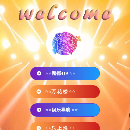
⭐⭐
魔都419
⭐⭐
⭐⭐
万 花 楼
⭐⭐
⭐⭐
娱乐导航
⭐⭐
⭐⭐
乐 上 海
⭐⭐