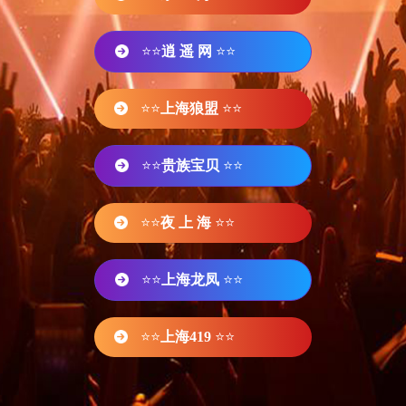
⭐⭐
逍 遥 网
⭐⭐
⭐⭐
上海狼盟
⭐⭐
⭐⭐
贵族宝贝
⭐⭐
⭐⭐
夜 上 海
⭐⭐
⭐⭐
上海龙凤
⭐⭐
⭐⭐
上海419
⭐⭐