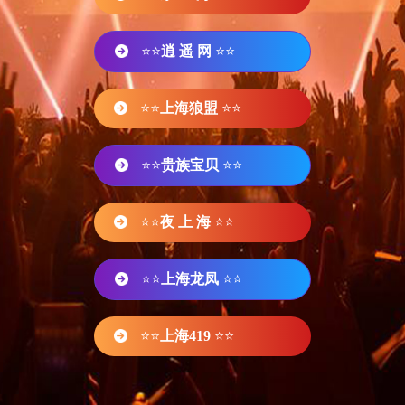
⭐⭐
逍 遥 网
⭐⭐
⭐⭐
上海狼盟
⭐⭐
⭐⭐
贵族宝贝
⭐⭐
⭐⭐
夜 上 海
⭐⭐
⭐⭐
上海龙凤
⭐⭐
⭐⭐
上海419
⭐⭐