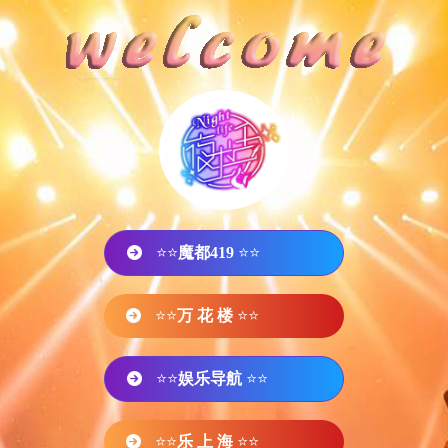
⭐⭐
魔都419
⭐⭐
⭐⭐
万 花 楼
⭐⭐
⭐⭐
娱乐导航
⭐⭐
⭐⭐
乐 上 海
⭐⭐