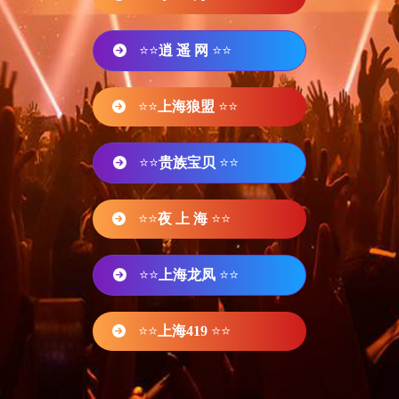
⭐⭐
逍 遥 网
⭐⭐
⭐⭐
上海狼盟
⭐⭐
⭐⭐
贵族宝贝
⭐⭐
⭐⭐
夜 上 海
⭐⭐
⭐⭐
上海龙凤
⭐⭐
⭐⭐
上海419
⭐⭐