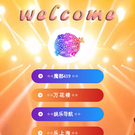
⭐⭐
魔都419
⭐⭐
⭐⭐
万 花 楼
⭐⭐
⭐⭐
娱乐导航
⭐⭐
⭐⭐
乐 上 海
⭐⭐