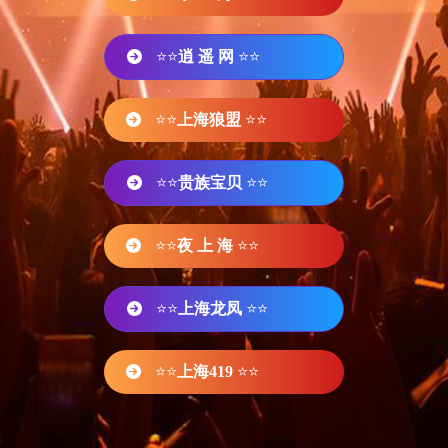
⭐⭐
逍 遥 网
⭐⭐
⭐⭐
上海狼盟
⭐⭐
⭐⭐
贵族宝贝
⭐⭐
⭐⭐
夜 上 海
⭐⭐
⭐⭐
上海龙凤
⭐⭐
⭐⭐
上海419
⭐⭐