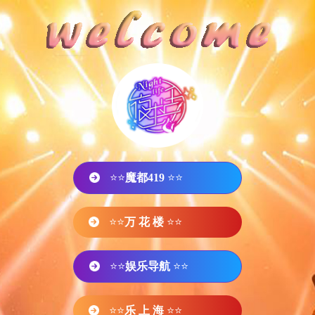
⭐⭐
魔都419
⭐⭐
⭐⭐
万 花 楼
⭐⭐
⭐⭐
娱乐导航
⭐⭐
⭐⭐
乐 上 海
⭐⭐