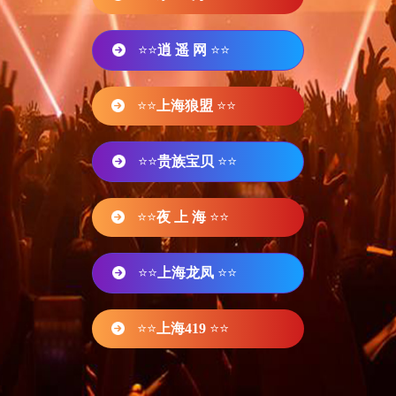
⭐⭐
逍 遥 网
⭐⭐
⭐⭐
上海狼盟
⭐⭐
⭐⭐
贵族宝贝
⭐⭐
⭐⭐
夜 上 海
⭐⭐
⭐⭐
上海龙凤
⭐⭐
⭐⭐
上海419
⭐⭐