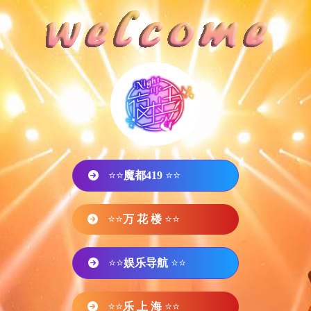
⭐⭐
魔都419
⭐⭐
⭐⭐
万 花 楼
⭐⭐
⭐⭐
娱乐导航
⭐⭐
⭐⭐
乐 上 海
⭐⭐