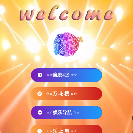
⭐⭐
魔都419
⭐⭐
⭐⭐
万 花 楼
⭐⭐
⭐⭐
娱乐导航
⭐⭐
⭐⭐
乐 上 海
⭐⭐