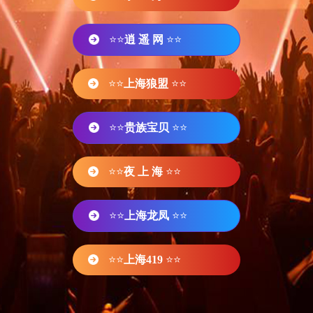
⭐⭐
逍 遥 网
⭐⭐
⭐⭐
上海狼盟
⭐⭐
⭐⭐
贵族宝贝
⭐⭐
⭐⭐
夜 上 海
⭐⭐
⭐⭐
上海龙凤
⭐⭐
⭐⭐
上海419
⭐⭐