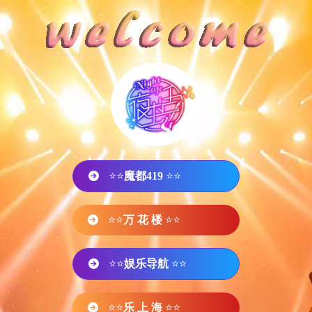
⭐⭐
魔都419
⭐⭐
⭐⭐
万 花 楼
⭐⭐
⭐⭐
娱乐导航
⭐⭐
⭐⭐
乐 上 海
⭐⭐