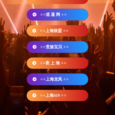
⭐⭐
逍 遥 网
⭐⭐
⭐⭐
上海狼盟
⭐⭐
⭐⭐
贵族宝贝
⭐⭐
⭐⭐
夜 上 海
⭐⭐
⭐⭐
上海龙凤
⭐⭐
⭐⭐
上海419
⭐⭐