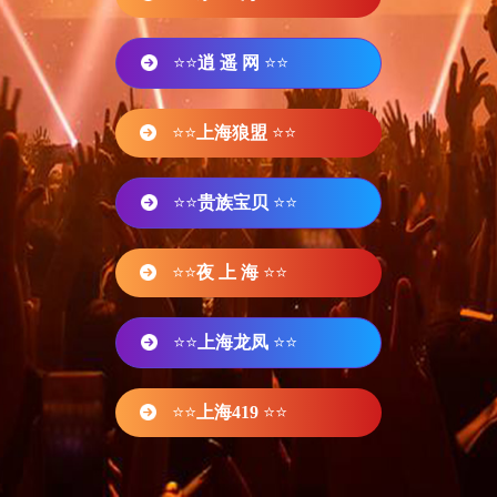
⭐⭐
逍 遥 网
⭐⭐
⭐⭐
上海狼盟
⭐⭐
⭐⭐
贵族宝贝
⭐⭐
⭐⭐
夜 上 海
⭐⭐
⭐⭐
上海龙凤
⭐⭐
⭐⭐
上海419
⭐⭐