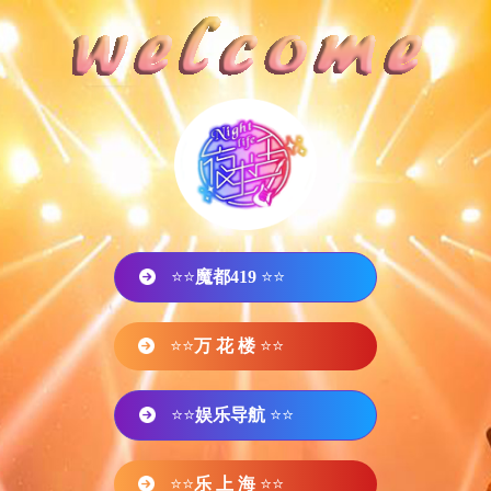
⭐⭐
魔都419
⭐⭐
⭐⭐
万 花 楼
⭐⭐
⭐⭐
娱乐导航
⭐⭐
⭐⭐
乐 上 海
⭐⭐