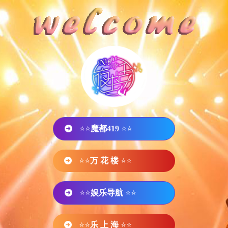
⭐⭐
魔都419
⭐⭐
⭐⭐
万 花 楼
⭐⭐
⭐⭐
娱乐导航
⭐⭐
⭐⭐
乐 上 海
⭐⭐