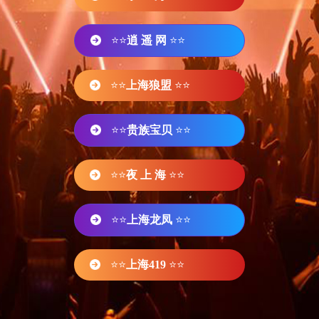
⭐⭐
逍 遥 网
⭐⭐
⭐⭐
上海狼盟
⭐⭐
⭐⭐
贵族宝贝
⭐⭐
⭐⭐
夜 上 海
⭐⭐
⭐⭐
上海龙凤
⭐⭐
⭐⭐
上海419
⭐⭐