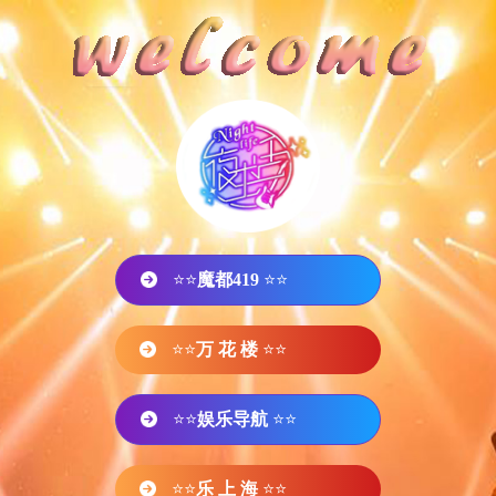
⭐⭐
魔都419
⭐⭐
⭐⭐
万 花 楼
⭐⭐
⭐⭐
娱乐导航
⭐⭐
⭐⭐
乐 上 海
⭐⭐