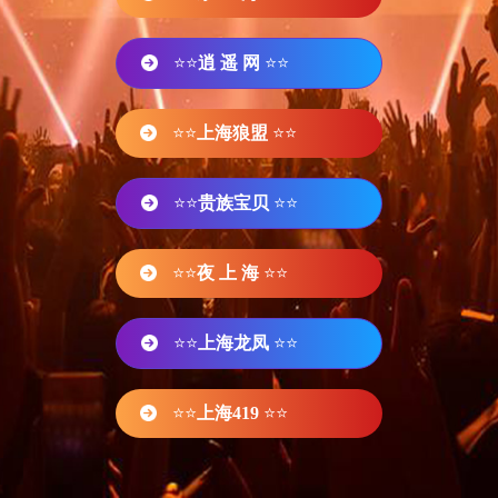
⭐⭐
逍 遥 网
⭐⭐
⭐⭐
上海狼盟
⭐⭐
⭐⭐
贵族宝贝
⭐⭐
⭐⭐
夜 上 海
⭐⭐
⭐⭐
上海龙凤
⭐⭐
⭐⭐
上海419
⭐⭐