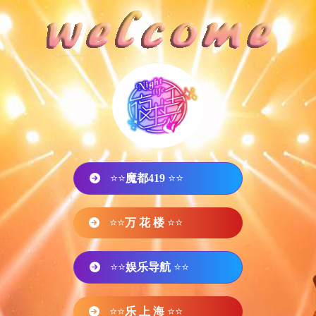
⭐⭐
魔都419
⭐⭐
⭐⭐
万 花 楼
⭐⭐
⭐⭐
娱乐导航
⭐⭐
⭐⭐
乐 上 海
⭐⭐