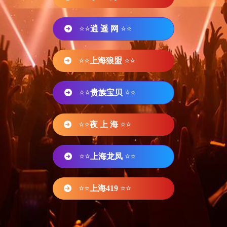
⭐⭐
逍 遥 网
⭐⭐
⭐⭐
上海狼盟
⭐⭐
⭐⭐
贵族宝贝
⭐⭐
⭐⭐
夜 上 海
⭐⭐
⭐⭐
上海龙凤
⭐⭐
⭐⭐
上海419
⭐⭐