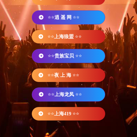
⭐⭐
逍 遥 网
⭐⭐
⭐⭐
上海狼盟
⭐⭐
⭐⭐
贵族宝贝
⭐⭐
⭐⭐
夜 上 海
⭐⭐
⭐⭐
上海龙凤
⭐⭐
⭐⭐
上海419
⭐⭐