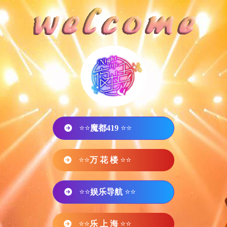
⭐⭐
魔都419
⭐⭐
⭐⭐
万 花 楼
⭐⭐
⭐⭐
娱乐导航
⭐⭐
⭐⭐
乐 上 海
⭐⭐