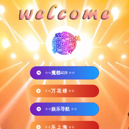
⭐⭐
魔都419
⭐⭐
⭐⭐
万 花 楼
⭐⭐
⭐⭐
娱乐导航
⭐⭐
⭐⭐
乐 上 海
⭐⭐