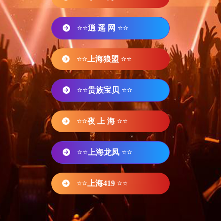
⭐⭐
逍 遥 网
⭐⭐
⭐⭐
上海狼盟
⭐⭐
⭐⭐
贵族宝贝
⭐⭐
⭐⭐
夜 上 海
⭐⭐
⭐⭐
上海龙凤
⭐⭐
⭐⭐
上海419
⭐⭐