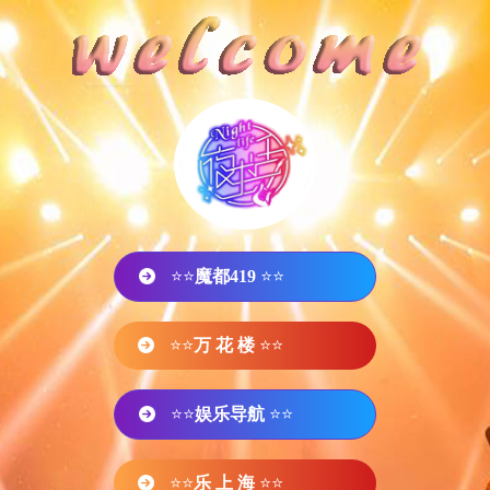
⭐⭐
魔都419
⭐⭐
⭐⭐
万 花 楼
⭐⭐
⭐⭐
娱乐导航
⭐⭐
⭐⭐
乐 上 海
⭐⭐