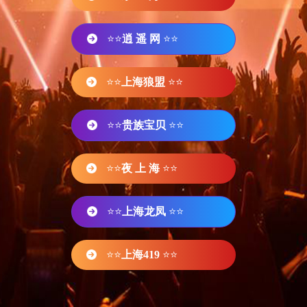
⭐⭐
逍 遥 网
⭐⭐
⭐⭐
上海狼盟
⭐⭐
⭐⭐
贵族宝贝
⭐⭐
⭐⭐
夜 上 海
⭐⭐
⭐⭐
上海龙凤
⭐⭐
⭐⭐
上海419
⭐⭐