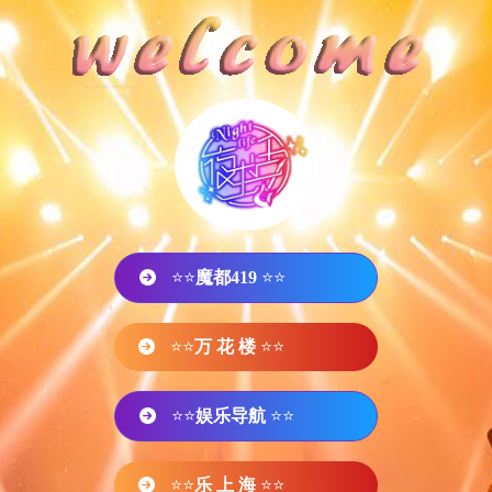
⭐⭐
魔都419
⭐⭐
⭐⭐
万 花 楼
⭐⭐
⭐⭐
娱乐导航
⭐⭐
⭐⭐
乐 上 海
⭐⭐