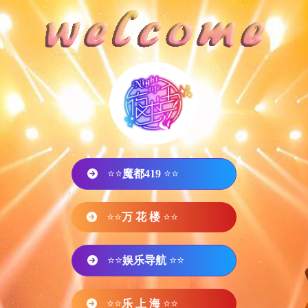
⭐⭐
魔都419
⭐⭐
⭐⭐
万 花 楼
⭐⭐
⭐⭐
娱乐导航
⭐⭐
⭐⭐
乐 上 海
⭐⭐