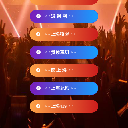
⭐⭐
逍 遥 网
⭐⭐
⭐⭐
上海狼盟
⭐⭐
⭐⭐
贵族宝贝
⭐⭐
⭐⭐
夜 上 海
⭐⭐
⭐⭐
上海龙凤
⭐⭐
⭐⭐
上海419
⭐⭐