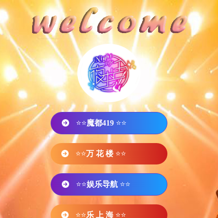
⭐⭐
魔都419
⭐⭐
⭐⭐
万 花 楼
⭐⭐
⭐⭐
娱乐导航
⭐⭐
⭐⭐
乐 上 海
⭐⭐