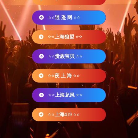
⭐⭐
逍 遥 网
⭐⭐
⭐⭐
上海狼盟
⭐⭐
⭐⭐
贵族宝贝
⭐⭐
⭐⭐
夜 上 海
⭐⭐
⭐⭐
上海龙凤
⭐⭐
⭐⭐
上海419
⭐⭐