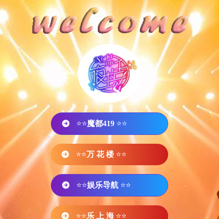
⭐⭐
魔都419
⭐⭐
⭐⭐
万 花 楼
⭐⭐
⭐⭐
娱乐导航
⭐⭐
⭐⭐
乐 上 海
⭐⭐