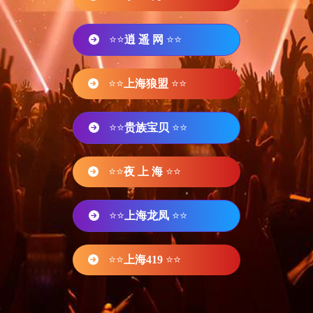
⭐⭐
逍 遥 网
⭐⭐
⭐⭐
上海狼盟
⭐⭐
⭐⭐
贵族宝贝
⭐⭐
⭐⭐
夜 上 海
⭐⭐
⭐⭐
上海龙凤
⭐⭐
⭐⭐
上海419
⭐⭐