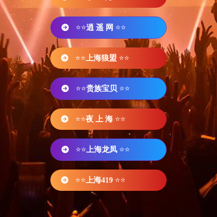
⭐⭐
逍 遥 网
⭐⭐
⭐⭐
上海狼盟
⭐⭐
⭐⭐
贵族宝贝
⭐⭐
⭐⭐
夜 上 海
⭐⭐
⭐⭐
上海龙凤
⭐⭐
⭐⭐
上海419
⭐⭐