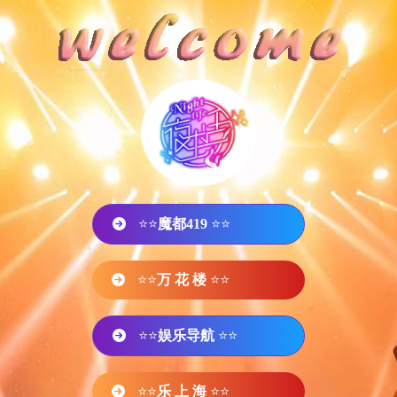
⭐⭐
魔都419
⭐⭐
⭐⭐
万 花 楼
⭐⭐
⭐⭐
娱乐导航
⭐⭐
⭐⭐
乐 上 海
⭐⭐