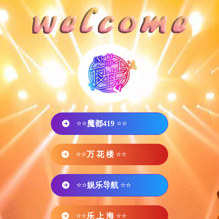
⭐⭐
魔都419
⭐⭐
⭐⭐
万 花 楼
⭐⭐
⭐⭐
娱乐导航
⭐⭐
⭐⭐
乐 上 海
⭐⭐