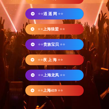
⭐⭐
逍 遥 网
⭐⭐
⭐⭐
上海狼盟
⭐⭐
⭐⭐
贵族宝贝
⭐⭐
⭐⭐
夜 上 海
⭐⭐
⭐⭐
上海龙凤
⭐⭐
⭐⭐
上海419
⭐⭐