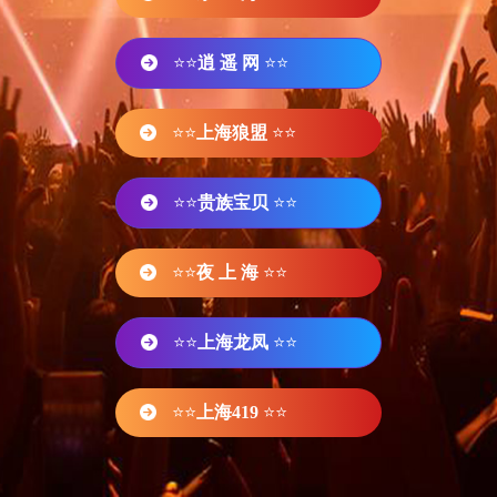
⭐⭐
逍 遥 网
⭐⭐
⭐⭐
上海狼盟
⭐⭐
⭐⭐
贵族宝贝
⭐⭐
⭐⭐
夜 上 海
⭐⭐
⭐⭐
上海龙凤
⭐⭐
⭐⭐
上海419
⭐⭐