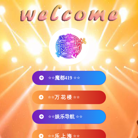
⭐⭐
魔都419
⭐⭐
⭐⭐
万 花 楼
⭐⭐
⭐⭐
娱乐导航
⭐⭐
⭐⭐
乐 上 海
⭐⭐