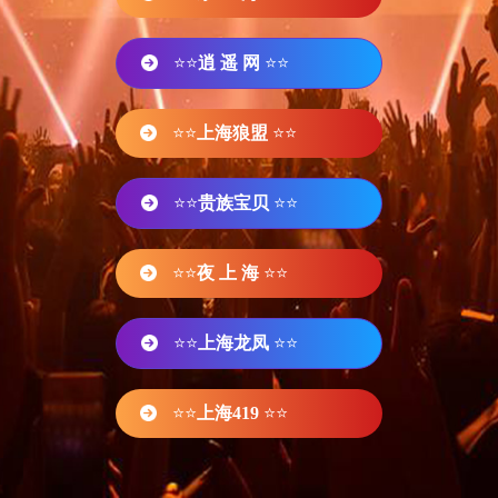
⭐⭐
逍 遥 网
⭐⭐
⭐⭐
上海狼盟
⭐⭐
⭐⭐
贵族宝贝
⭐⭐
⭐⭐
夜 上 海
⭐⭐
⭐⭐
上海龙凤
⭐⭐
⭐⭐
上海419
⭐⭐