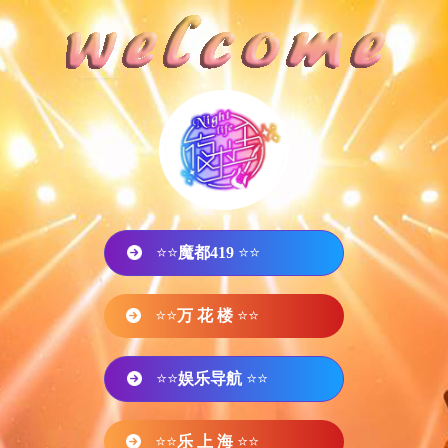
⭐⭐
魔都419
⭐⭐
⭐⭐
万 花 楼
⭐⭐
⭐⭐
娱乐导航
⭐⭐
⭐⭐
乐 上 海
⭐⭐