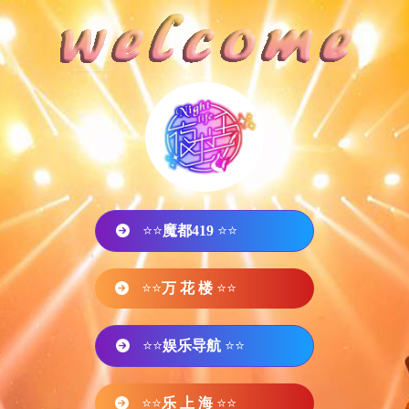
⭐⭐
魔都419
⭐⭐
⭐⭐
万 花 楼
⭐⭐
⭐⭐
娱乐导航
⭐⭐
⭐⭐
乐 上 海
⭐⭐