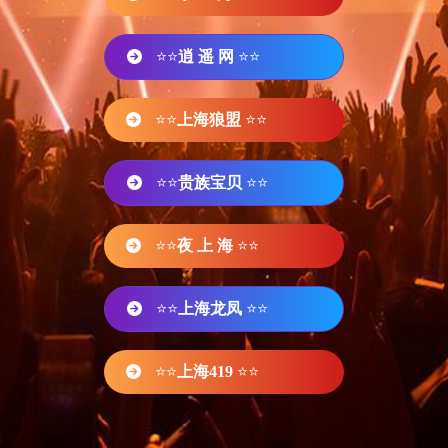
⭐⭐
逍 遥 网
⭐⭐
⭐⭐
上海狼盟
⭐⭐
⭐⭐
贵族宝贝
⭐⭐
⭐⭐
夜 上 海
⭐⭐
⭐⭐
上海龙凤
⭐⭐
⭐⭐
上海419
⭐⭐