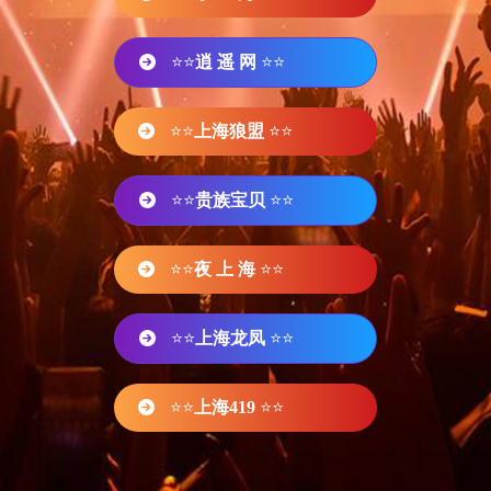
⭐⭐
逍 遥 网
⭐⭐
⭐⭐
上海狼盟
⭐⭐
⭐⭐
贵族宝贝
⭐⭐
⭐⭐
夜 上 海
⭐⭐
⭐⭐
上海龙凤
⭐⭐
⭐⭐
上海419
⭐⭐