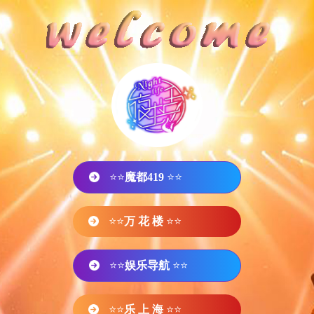
⭐⭐
魔都419
⭐⭐
⭐⭐
万 花 楼
⭐⭐
⭐⭐
娱乐导航
⭐⭐
⭐⭐
乐 上 海
⭐⭐