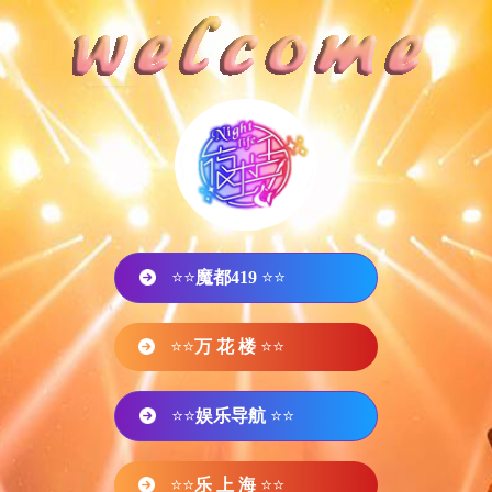
⭐⭐
魔都419
⭐⭐
⭐⭐
万 花 楼
⭐⭐
⭐⭐
娱乐导航
⭐⭐
⭐⭐
乐 上 海
⭐⭐