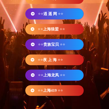
⭐⭐
逍 遥 网
⭐⭐
⭐⭐
上海狼盟
⭐⭐
⭐⭐
贵族宝贝
⭐⭐
⭐⭐
夜 上 海
⭐⭐
⭐⭐
上海龙凤
⭐⭐
⭐⭐
上海419
⭐⭐