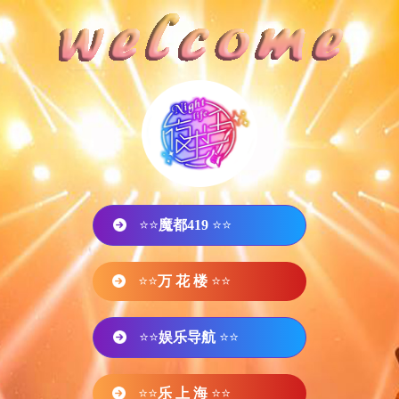
⭐⭐
魔都419
⭐⭐
⭐⭐
万 花 楼
⭐⭐
⭐⭐
娱乐导航
⭐⭐
⭐⭐
乐 上 海
⭐⭐