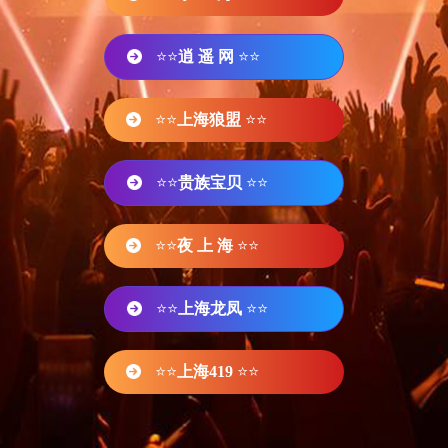
⭐⭐
逍 遥 网
⭐⭐
⭐⭐
上海狼盟
⭐⭐
⭐⭐
贵族宝贝
⭐⭐
⭐⭐
夜 上 海
⭐⭐
⭐⭐
上海龙凤
⭐⭐
⭐⭐
上海419
⭐⭐