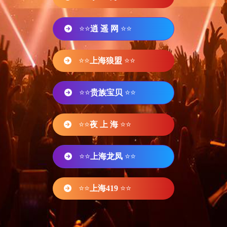
⭐⭐
逍 遥 网
⭐⭐
⭐⭐
上海狼盟
⭐⭐
⭐⭐
贵族宝贝
⭐⭐
⭐⭐
夜 上 海
⭐⭐
⭐⭐
上海龙凤
⭐⭐
⭐⭐
上海419
⭐⭐