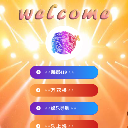
⭐⭐
魔都419
⭐⭐
⭐⭐
万 花 楼
⭐⭐
⭐⭐
娱乐导航
⭐⭐
⭐⭐
乐 上 海
⭐⭐