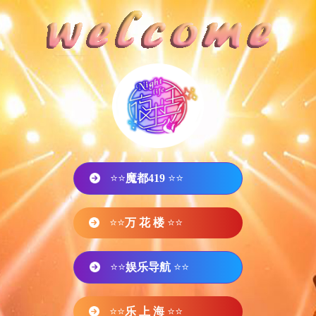
⭐⭐
魔都419
⭐⭐
⭐⭐
万 花 楼
⭐⭐
⭐⭐
娱乐导航
⭐⭐
⭐⭐
乐 上 海
⭐⭐