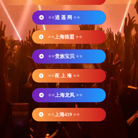
⭐⭐
逍 遥 网
⭐⭐
⭐⭐
上海狼盟
⭐⭐
⭐⭐
贵族宝贝
⭐⭐
⭐⭐
夜 上 海
⭐⭐
⭐⭐
上海龙凤
⭐⭐
⭐⭐
上海419
⭐⭐