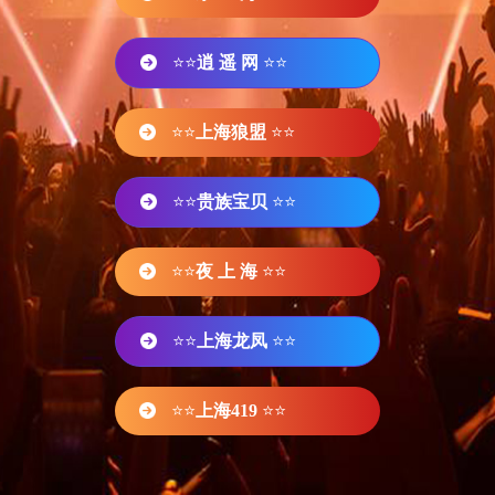
⭐⭐
逍 遥 网
⭐⭐
⭐⭐
上海狼盟
⭐⭐
⭐⭐
贵族宝贝
⭐⭐
⭐⭐
夜 上 海
⭐⭐
⭐⭐
上海龙凤
⭐⭐
⭐⭐
上海419
⭐⭐