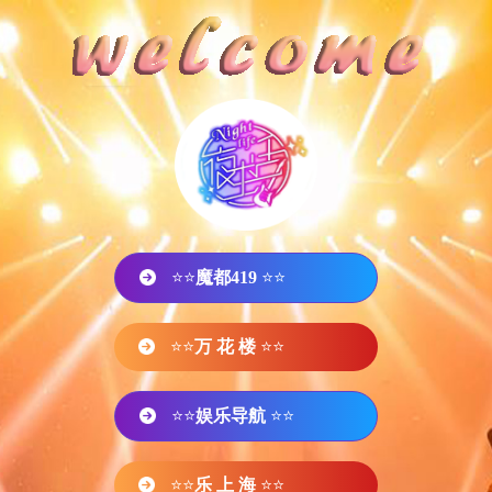
⭐⭐
魔都419
⭐⭐
⭐⭐
万 花 楼
⭐⭐
⭐⭐
娱乐导航
⭐⭐
⭐⭐
乐 上 海
⭐⭐