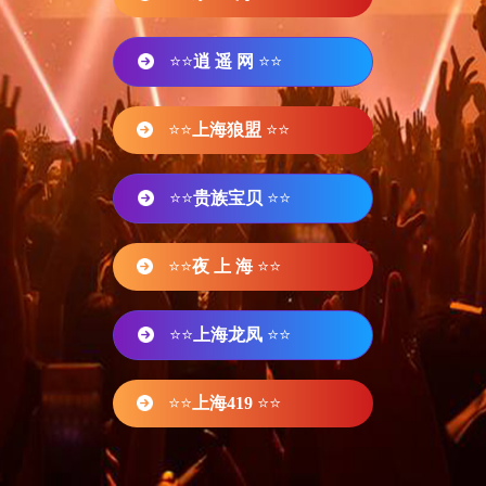
⭐⭐
逍 遥 网
⭐⭐
⭐⭐
上海狼盟
⭐⭐
⭐⭐
贵族宝贝
⭐⭐
⭐⭐
夜 上 海
⭐⭐
⭐⭐
上海龙凤
⭐⭐
⭐⭐
上海419
⭐⭐