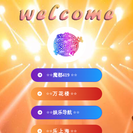
⭐⭐
魔都419
⭐⭐
⭐⭐
万 花 楼
⭐⭐
⭐⭐
娱乐导航
⭐⭐
⭐⭐
乐 上 海
⭐⭐