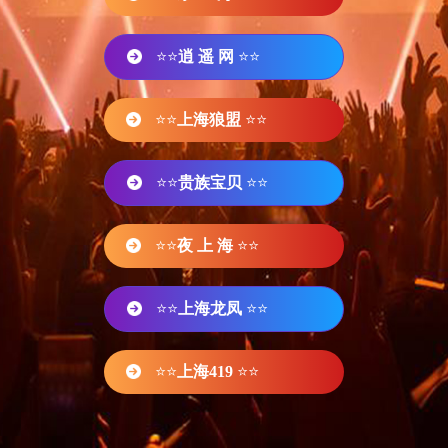
⭐⭐
逍 遥 网
⭐⭐
⭐⭐
上海狼盟
⭐⭐
⭐⭐
贵族宝贝
⭐⭐
⭐⭐
夜 上 海
⭐⭐
⭐⭐
上海龙凤
⭐⭐
⭐⭐
上海419
⭐⭐