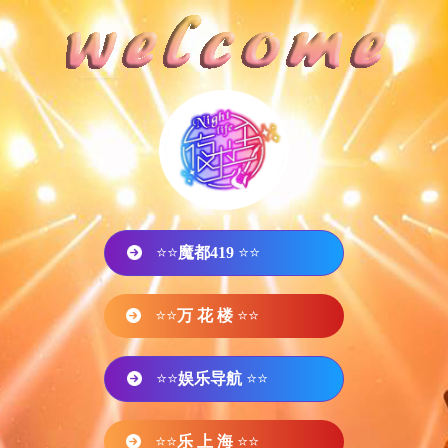
⭐⭐
魔都419
⭐⭐
⭐⭐
万 花 楼
⭐⭐
⭐⭐
娱乐导航
⭐⭐
⭐⭐
乐 上 海
⭐⭐