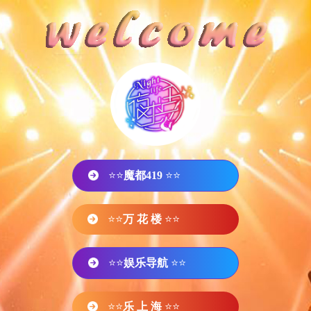
⭐⭐
魔都419
⭐⭐
⭐⭐
万 花 楼
⭐⭐
⭐⭐
娱乐导航
⭐⭐
⭐⭐
乐 上 海
⭐⭐