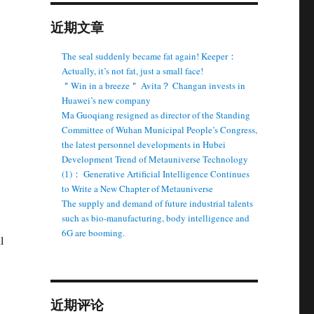
近期文章
The seal suddenly became fat again! Keeper：
Actually, it’s not fat, just a small face!
＂Win in a breeze＂ Avita？ Changan invests in
Huawei’s new company
Ma Guoqiang resigned as director of the Standing
Committee of Wuhan Municipal People’s Congress,
the latest personnel developments in Hubei
Development Trend of Metauniverse Technology
(1)： Generative Artificial Intelligence Continues
to Write a New Chapter of Metauniverse
The supply and demand of future industrial talents
such as bio-manufacturing, body intelligence and
6G are booming.
l
近期评论