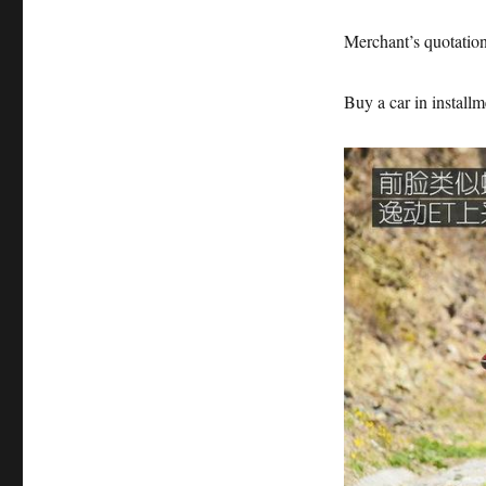
Merchant’s quotation
Buy a car in installm