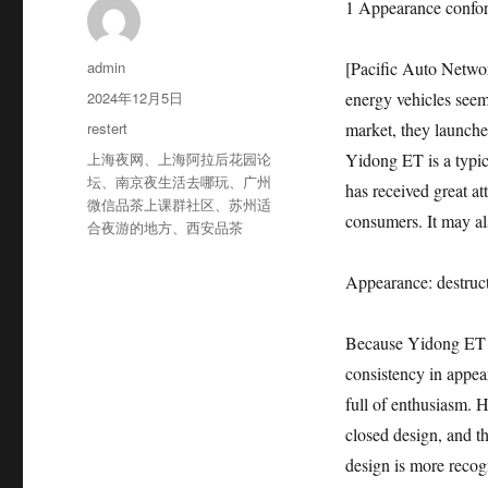
1 Appearance confor
作
admin
[Pacific Auto Netw
者
发
2024年12月5日
energy vehicles seem
布
分
restert
market, they launc
于
类
标
上海夜网
、
上海阿拉后花园论
Yidong ET is a typic
签
坛
、
南京夜生活去哪玩
、
广州
has received great att
微信品茶上课群社区
、
苏州适
consumers. It may al
合夜游的地方
、
西安品茶
Appearance: destruc
Because Yidong ET i
consistency in appea
full of enthusiasm. Ho
closed design, and th
design is more reco