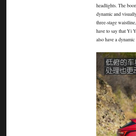
headlights. The boo
dynamic and visually
three-stage waistline,
have to say that Yi Y
also have a dynamic 