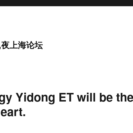
,夜上海论坛
y Yidong ET will be th
eart.