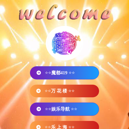
⭐⭐
魔都419
⭐⭐
⭐⭐
万 花 楼
⭐⭐
⭐⭐
娱乐导航
⭐⭐
⭐⭐
乐 上 海
⭐⭐