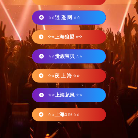
⭐⭐
逍 遥 网
⭐⭐
⭐⭐
上海狼盟
⭐⭐
⭐⭐
贵族宝贝
⭐⭐
⭐⭐
夜 上 海
⭐⭐
⭐⭐
上海龙凤
⭐⭐
⭐⭐
上海419
⭐⭐