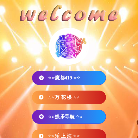
⭐⭐
魔都419
⭐⭐
⭐⭐
万 花 楼
⭐⭐
⭐⭐
娱乐导航
⭐⭐
⭐⭐
乐 上 海
⭐⭐