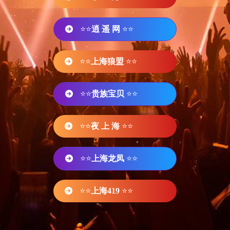
⭐⭐
逍 遥 网
⭐⭐
⭐⭐
上海狼盟
⭐⭐
⭐⭐
贵族宝贝
⭐⭐
⭐⭐
夜 上 海
⭐⭐
⭐⭐
上海龙凤
⭐⭐
⭐⭐
上海419
⭐⭐