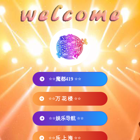
⭐⭐
魔都419
⭐⭐
⭐⭐
万 花 楼
⭐⭐
⭐⭐
娱乐导航
⭐⭐
⭐⭐
乐 上 海
⭐⭐