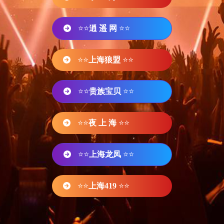
⭐⭐
逍 遥 网
⭐⭐
⭐⭐
上海狼盟
⭐⭐
⭐⭐
贵族宝贝
⭐⭐
⭐⭐
夜 上 海
⭐⭐
⭐⭐
上海龙凤
⭐⭐
⭐⭐
上海419
⭐⭐