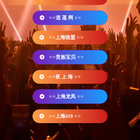
⭐⭐
逍 遥 网
⭐⭐
⭐⭐
上海狼盟
⭐⭐
⭐⭐
贵族宝贝
⭐⭐
⭐⭐
夜 上 海
⭐⭐
⭐⭐
上海龙凤
⭐⭐
⭐⭐
上海419
⭐⭐