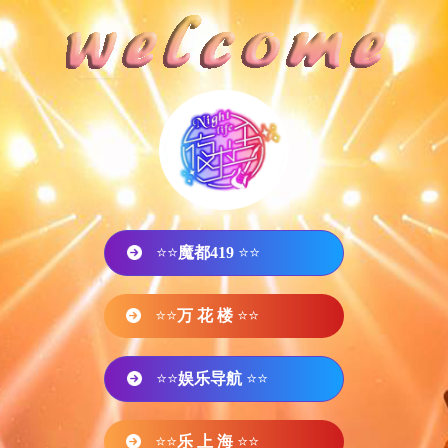
⭐⭐
魔都419
⭐⭐
⭐⭐
万 花 楼
⭐⭐
⭐⭐
娱乐导航
⭐⭐
⭐⭐
乐 上 海
⭐⭐