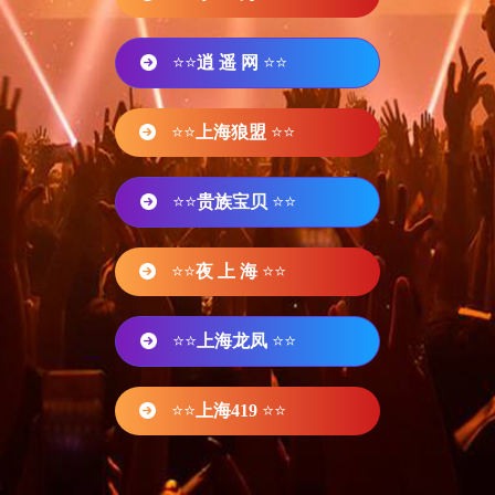
⭐⭐
逍 遥 网
⭐⭐
⭐⭐
上海狼盟
⭐⭐
⭐⭐
贵族宝贝
⭐⭐
⭐⭐
夜 上 海
⭐⭐
⭐⭐
上海龙凤
⭐⭐
⭐⭐
上海419
⭐⭐