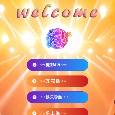
⭐⭐
魔都419
⭐⭐
⭐⭐
万 花 楼
⭐⭐
⭐⭐
娱乐导航
⭐⭐
⭐⭐
乐 上 海
⭐⭐