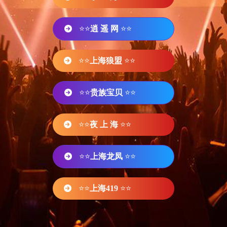
⭐⭐
逍 遥 网
⭐⭐
⭐⭐
上海狼盟
⭐⭐
⭐⭐
贵族宝贝
⭐⭐
⭐⭐
夜 上 海
⭐⭐
⭐⭐
上海龙凤
⭐⭐
⭐⭐
上海419
⭐⭐