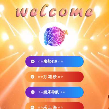
⭐⭐
魔都419
⭐⭐
⭐⭐
万 花 楼
⭐⭐
⭐⭐
娱乐导航
⭐⭐
⭐⭐
乐 上 海
⭐⭐