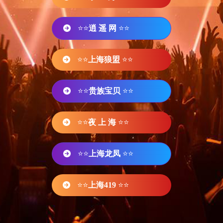
⭐⭐
逍 遥 网
⭐⭐
⭐⭐
上海狼盟
⭐⭐
⭐⭐
贵族宝贝
⭐⭐
⭐⭐
夜 上 海
⭐⭐
⭐⭐
上海龙凤
⭐⭐
⭐⭐
上海419
⭐⭐