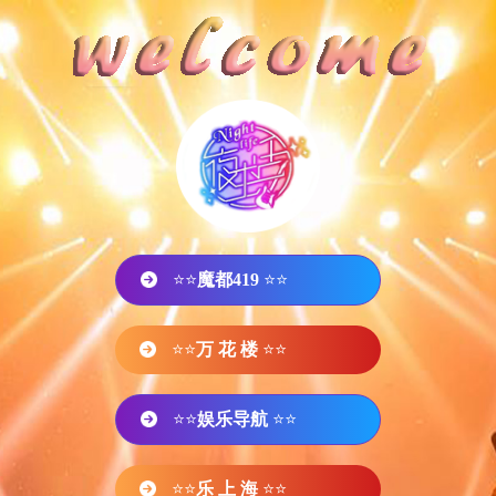
⭐⭐
魔都419
⭐⭐
⭐⭐
万 花 楼
⭐⭐
⭐⭐
娱乐导航
⭐⭐
⭐⭐
乐 上 海
⭐⭐