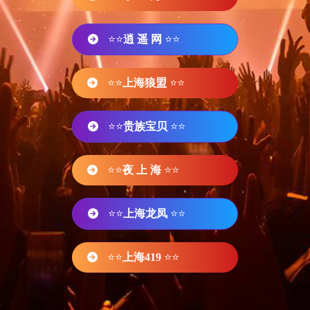
⭐⭐
逍 遥 网
⭐⭐
⭐⭐
上海狼盟
⭐⭐
⭐⭐
贵族宝贝
⭐⭐
⭐⭐
夜 上 海
⭐⭐
⭐⭐
上海龙凤
⭐⭐
⭐⭐
上海419
⭐⭐