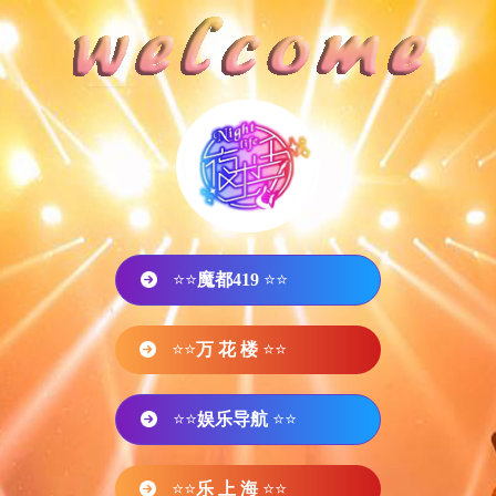
⭐⭐
魔都419
⭐⭐
⭐⭐
万 花 楼
⭐⭐
⭐⭐
娱乐导航
⭐⭐
⭐⭐
乐 上 海
⭐⭐