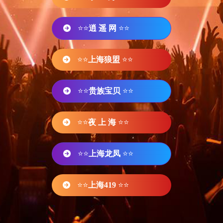
⭐⭐
逍 遥 网
⭐⭐
⭐⭐
上海狼盟
⭐⭐
⭐⭐
贵族宝贝
⭐⭐
⭐⭐
夜 上 海
⭐⭐
⭐⭐
上海龙凤
⭐⭐
⭐⭐
上海419
⭐⭐