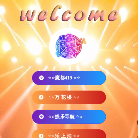
⭐⭐
魔都419
⭐⭐
⭐⭐
万 花 楼
⭐⭐
⭐⭐
娱乐导航
⭐⭐
⭐⭐
乐 上 海
⭐⭐