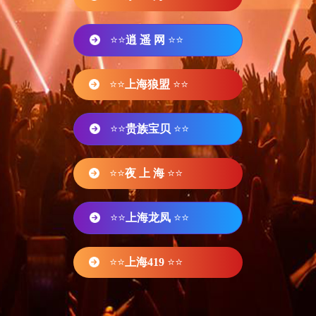
⭐⭐
逍 遥 网
⭐⭐
⭐⭐
上海狼盟
⭐⭐
⭐⭐
贵族宝贝
⭐⭐
⭐⭐
夜 上 海
⭐⭐
⭐⭐
上海龙凤
⭐⭐
⭐⭐
上海419
⭐⭐