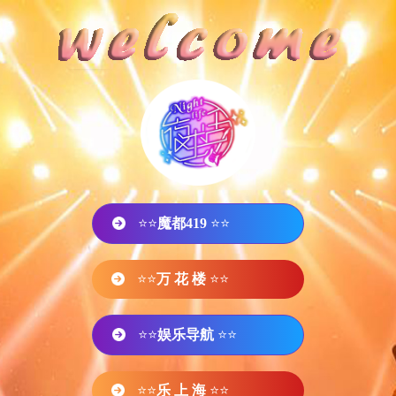
⭐⭐
魔都419
⭐⭐
⭐⭐
万 花 楼
⭐⭐
⭐⭐
娱乐导航
⭐⭐
⭐⭐
乐 上 海
⭐⭐