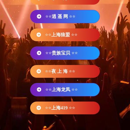
⭐⭐
逍 遥 网
⭐⭐
⭐⭐
上海狼盟
⭐⭐
⭐⭐
贵族宝贝
⭐⭐
⭐⭐
夜 上 海
⭐⭐
⭐⭐
上海龙凤
⭐⭐
⭐⭐
上海419
⭐⭐