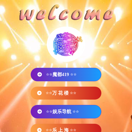
⭐⭐
魔都419
⭐⭐
⭐⭐
万 花 楼
⭐⭐
⭐⭐
娱乐导航
⭐⭐
⭐⭐
乐 上 海
⭐⭐