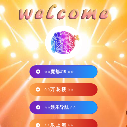
⭐⭐
魔都419
⭐⭐
⭐⭐
万 花 楼
⭐⭐
⭐⭐
娱乐导航
⭐⭐
⭐⭐
乐 上 海
⭐⭐