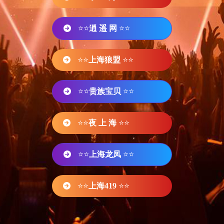
⭐⭐
逍 遥 网
⭐⭐
⭐⭐
上海狼盟
⭐⭐
⭐⭐
贵族宝贝
⭐⭐
⭐⭐
夜 上 海
⭐⭐
⭐⭐
上海龙凤
⭐⭐
⭐⭐
上海419
⭐⭐