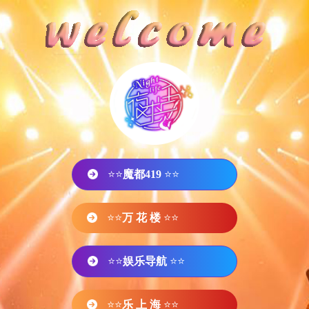
⭐⭐
魔都419
⭐⭐
⭐⭐
万 花 楼
⭐⭐
⭐⭐
娱乐导航
⭐⭐
⭐⭐
乐 上 海
⭐⭐