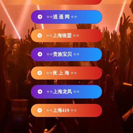
⭐⭐
逍 遥 网
⭐⭐
⭐⭐
上海狼盟
⭐⭐
⭐⭐
贵族宝贝
⭐⭐
⭐⭐
夜 上 海
⭐⭐
⭐⭐
上海龙凤
⭐⭐
⭐⭐
上海419
⭐⭐