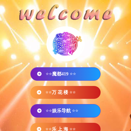
⭐⭐
魔都419
⭐⭐
⭐⭐
万 花 楼
⭐⭐
⭐⭐
娱乐导航
⭐⭐
⭐⭐
乐 上 海
⭐⭐