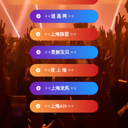
⭐⭐
逍 遥 网
⭐⭐
⭐⭐
上海狼盟
⭐⭐
⭐⭐
贵族宝贝
⭐⭐
⭐⭐
夜 上 海
⭐⭐
⭐⭐
上海龙凤
⭐⭐
⭐⭐
上海419
⭐⭐