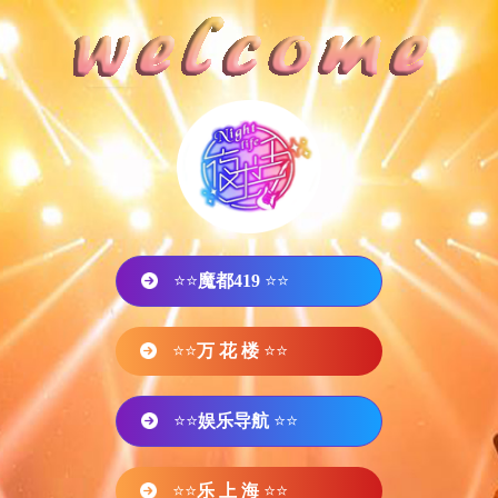
⭐⭐
魔都419
⭐⭐
⭐⭐
万 花 楼
⭐⭐
⭐⭐
娱乐导航
⭐⭐
⭐⭐
乐 上 海
⭐⭐