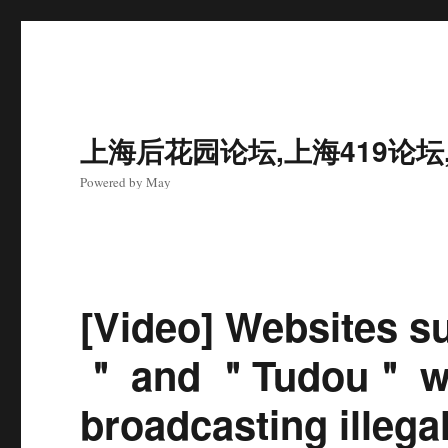
上海后花园论坛,上海419论坛
Powered by May
[Video] Websites s
＂ and ＂Tudou＂ we
broadcasting illega