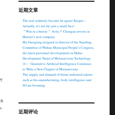
近期文章
The seal suddenly became fat again! Keeper：
Actually, it’s not fat, just a small face!
＂Win in a breeze＂ Avita？ Changan invests in
Huawei’s new company
Ma Guoqiang resigned as director of the Standing
Committee of Wuhan Municipal People’s Congress,
the latest personnel developments in Hubei
Development Trend of Metauniverse Technology
(1)： Generative Artificial Intelligence Continues
to Write a New Chapter of Metauniverse
The supply and demand of future industrial talents
by
such as bio-manufacturing, body intelligence and
6G are booming.
ch
o-
近期评论