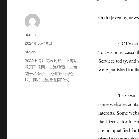
Go to [evening news
作
admin
者
发
2024年3月10日
CCTV.com News (E
布
分
hfgjgh
Television released
于
类
标
2022上海后花园论坛
、
上海后
Services today, and
签
花园千花网
、
上海狼盟
、
上海
were punished for the
花千坊会所
、
杭州夜生活论
坛
、
阿拉上海后花园论坛
The results of spo
some websites contai
interests. Some webs
the License for Inf
are not qualified for
visual programs that 