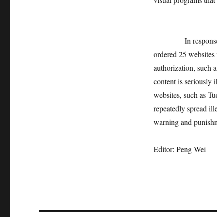
In response to the
ordered 25 websites 
authorization, such 
content is seriously 
websites, such as 
repeatedly spread il
warning and punish
Editor: Peng Wei