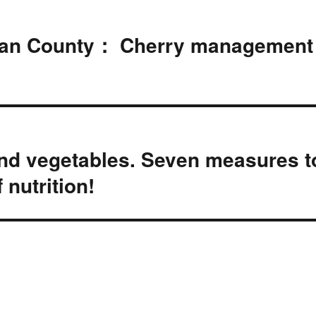
uan County： Cherry management
 and vegetables. Seven measures t
 nutrition!