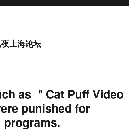
,夜上海论坛
uch as ＂Cat Puff Video
re punished for
l programs.