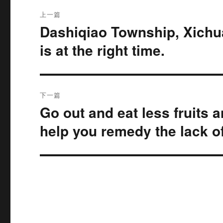
文
上一篇
章
Dashiqiao Township, Xich
上
篇
导
is at the right time.
文
航
章：
下一篇
Go out and eat less fruits
下
篇
help you remedy the lack of
文
章：