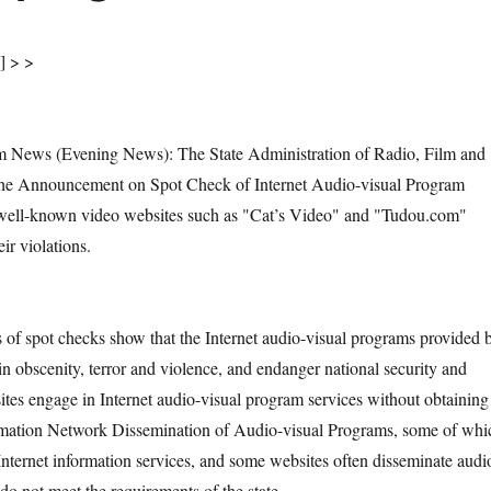
] > >
vening News): The State Administration of Radio, Film and
 the Announcement on Spot Check of Internet Audio-visual Program
 well-known video websites such as "Cat’s Video" and "Tudou.com"
ir violations.
t checks show that the Internet audio-visual programs provided 
n obscenity, terror and violence, and endanger national security and
ites engage in Internet audio-visual program services without obtaining
ormation Network Dissemination of Audio-visual Programs, some of whi
 Internet information services, and some websites often disseminate audi
do not meet the requirements of the state.