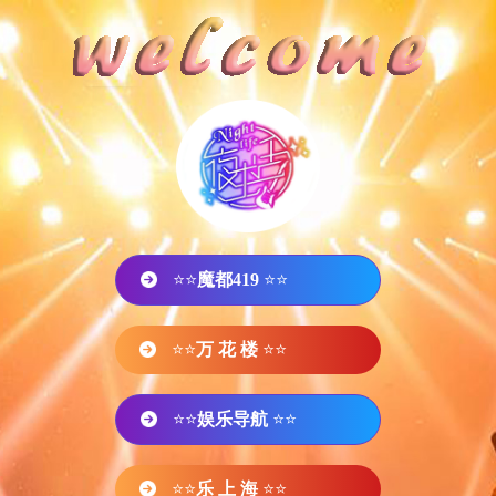
⭐⭐
魔都419
⭐⭐
⭐⭐
万 花 楼
⭐⭐
⭐⭐
娱乐导航
⭐⭐
⭐⭐
乐 上 海
⭐⭐