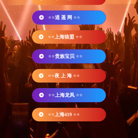
⭐⭐
逍 遥 网
⭐⭐
⭐⭐
上海狼盟
⭐⭐
⭐⭐
贵族宝贝
⭐⭐
⭐⭐
夜 上 海
⭐⭐
⭐⭐
上海龙凤
⭐⭐
⭐⭐
上海419
⭐⭐